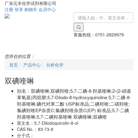
广东元丰化学试剂有限公司
注册
登录
购物车
会员中心
客服热线：
0751-2829979
Toggle
navigati
您所在的位置：
首页
产品中心
分析化学
双碘喹啉
别名：
双碘喹啉;双碘羟喹;5,7-二碘-8-羟基喹啉;2-(2-硝基
苯氧基)丙烷肼;5,7-Diiodo-8-hydroxyquinoline 5,7-二碘-8-
羟基喹啉;碘代对苯二酚 USP标准品;二碘羟喹;二磺羟喹;
氯碘羟喹EP杂质C;氯碘羟喹杂质C(EP) 标准品;5,7-二碘
羟基喹啉;5,7-二碘羟基喹啉 双碘喹啉;双碘喹
英文名：
5,7-Diiodoquinolin-8-ol
CAS No.：
83-73-8
分子式：