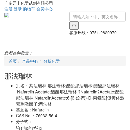
广东元丰化学试剂有限公司
注册
登录
购物车
会员中心
客服热线：
0751-2829979
Toggle
navigati
您所在的位置：
首页
产品中心
分析化学
那法瑞林
别名：
萘法瑞林;那法瑞林;醋酸那法瑞林;醋酸那法瑞林
Nafarelin Acetate;醋酸那法瑞林 ?Nafarelin?Acetate;醋酸
那法瑞林 NafarelinAcetate;6-[3-(2-萘)-D-丙氨酸]促黄体激
素刺激因子;萘法林
英文名：
Nafarelin
CAS No.：
76932-56-4
分子式：
C
H
N
O
66
83
17
13