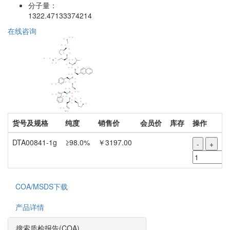
分子量：
1322.47133374214
在线咨询
货号及规格
纯度
销售价
会员价
库存
操作
DTA00841-1g
≥98.0%
￥3197.00
-
+
COA/MSDS下载
产品详情
搜索质检报告(COA)