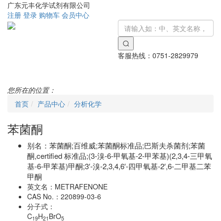
广东元丰化学试剂有限公司
注册
登录
购物车
会员中心
客服热线：
0751-2829979
Toggle
navigati
您所在的位置：
首页
产品中心
分析化学
苯菌酮
别名：
苯菌酮;百维威;苯菌酮标准品;巴斯夫杀菌剂;苯菌
酮,certified 标准品;(3-溴-6-甲氧基-2-甲苯基)(2,3,4-三甲氧
基-6-甲苯基)甲酮;3′-溴-2,3,4,6′-四甲氧基-2′,6-二甲基二苯
甲酮
英文名：
METRAFENONE
CAS No.：
220899-03-6
分子式：
C
H
BrO
19
21
5