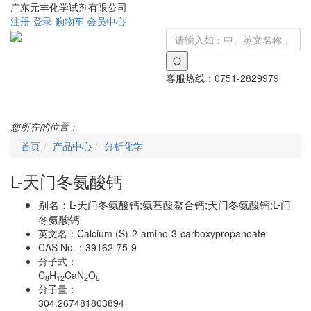
广东元丰化学试剂有限公司
注册
登录
购物车
会员中心
客服热线：
0751-2829979
Toggle
navigati
您所在的位置：
首页
产品中心
分析化学
L-天门冬氨酸钙
别名：
L-天门冬氨酸钙;氨基酸鳌合钙;天门冬氨酸钙;L-门
冬氨酸钙
英文名：
Calcium (S)-2-amino-3-carboxypropanoate
CAS No.：
39162-75-9
分子式：
C
H
CaN
O
8
12
2
8
分子量：
304.267481803894