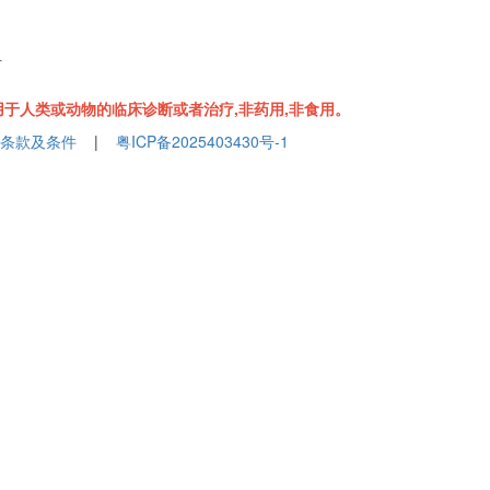
组
于人类或动物的临床诊断或者治疗,非药用,非食用。
条款及条件
|
粤ICP备2025403430号-1