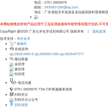
电话：
0751-2829979
邮箱：
3930831290@qq.com
地址：
广东省韶关市翁源县龙仙镇高陈村莲塘尾
本网站销售的所有产品仅用于工业应用或者科学研究等非医疗目的,不可用
CopyRight @2025 广东元丰化学试剂有限公司 版权所有 |
隐私政策
技术支持：
库价化学
0
购物车
在线咨询
qq:3929169616
qq:3930831290
qq:3835457077
微信客服
余经理
黄经理
邹经理
电话沟通
0751-2829979
7*24小时客服服务热线
扫码关注
扫码关注公众号
回到顶部