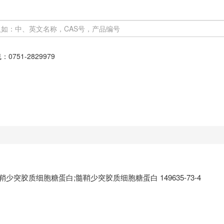
线：
0751-2829979
鞘少突胶质细胞糖蛋白;髓鞘少突胶质细胞糖蛋白 149635-73-4