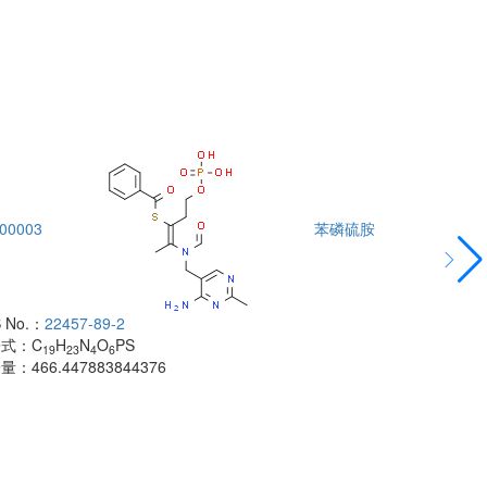
00003
苯磷硫胺
DTA00004
 No.：
22457-89-2
酰胺
子式：
C
H
N
O
PS
CAS No.：
500
19
23
4
6
子量：
466.447883844376
分子式：
C
H
18
分子量：
483.