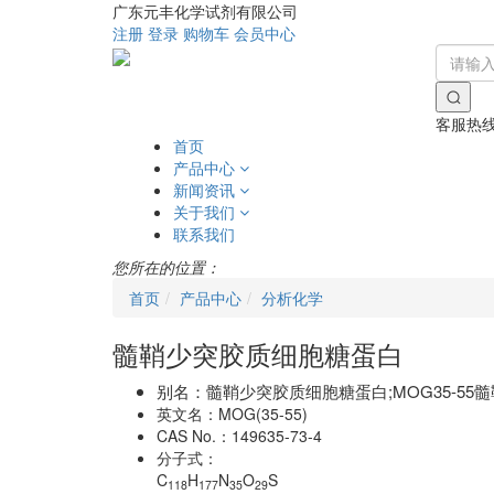
广东元丰化学试剂有限公司
注册
登录
购物车
会员中心
客服热
首页
产品中心
新闻资讯
关于我们
联系我们
您所在的位置：
首页
产品中心
分析化学
髓鞘少突胶质细胞糖蛋白
别名：
髓鞘少突胶质细胞糖蛋白;MOG35-55髓
英文名：
MOG(35-55)
CAS No.：
149635-73-4
分子式：
C
H
N
O
S
118
177
35
29