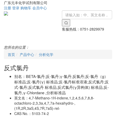
广东元丰化学试剂有限公司
注册
登录
购物车
会员中心
客服热线：
0751-2829979
Toggle
navigati
您所在的位置：
首页
产品中心
分析化学
反式氯丹
别名：
BETA-氯丹;反-氯丹;γ-氯丹;反氯丹;反-氯丹（g）
标准品;反-氯丹(γ) 标准品;反-氯丹标准溶液;反式氯丹;反
式-氯丹;反式氯丹 标准品;反式氯丹(γ异构体) 标准品;反-
氯丹,γ-Chlordane ,分析标准品
英文名：
4,7-Methano-1H-indene,1,2,4,5,6,7,8,8-
octachloro-2,3,3a,4,7,7a-hexahydro-,
(1R,2R,3aS,4S,7R,7aS)-rel-
CAS No.：
5103-74-2