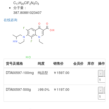
C
H
ClF
N
O
17
20
2
3
3
分子量：
387.80881023407
在线咨询
货号及规格
纯度
销售价
会员价
库存
操作
DTA00597-100mg
纯品型
￥1597.00
-
+
DTA00597-500g
≥99.0%
￥1197.00
-
+