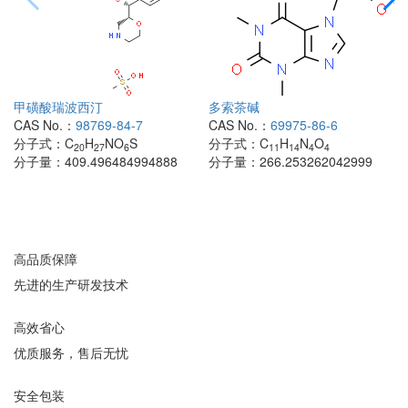
甲磺酸瑞波西汀
多索茶碱
CAS No.：
98769-84-7
CAS No.：
69975-86-6
分子式：
C
H
NO
S
分子式：
C
H
N
O
20
27
6
11
14
4
4
分子量：
409.496484994888
分子量：
266.253262042999
高品质保障
先进的生产研发技术
高效省心
优质服务，售后无忧
安全包装