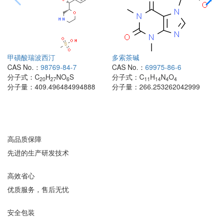
甲磺酸瑞波西汀
多索茶碱
CAS No.：
98769-84-7
CAS No.：
69975-86-6
分子式：
C
H
NO
S
分子式：
C
H
N
O
20
27
6
11
14
4
4
分子量：
409.496484994888
分子量：
266.253262042999
高品质保障
先进的生产研发技术
高效省心
优质服务，售后无忧
安全包装