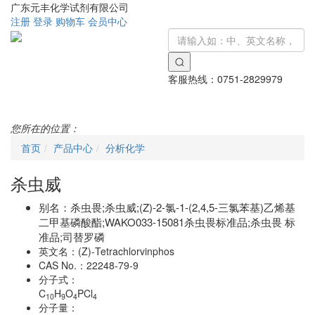
广东元丰化学试剂有限公司
注册
登录
购物车
会员中心
客服热线：
0751-2829979
Toggle
navigati
您所在的位置：
首页
产品中心
分析化学
杀虫威
别名：
杀虫畏;杀虫威;(Z)-2-氯-1-(2,4,5-三氯苯基)乙烯基
二甲基磷酸酯;WAKO033-15081杀虫畏标准品;杀虫畏 标
准品;司替罗磷
英文名：
(Z)-Tetrachlorvinphos
CAS No.：
22248-79-9
分子式：
C
H
O
PCl
10
9
4
4
分子量：