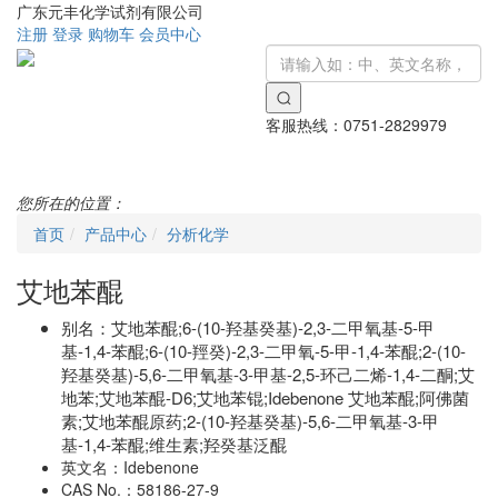
广东元丰化学试剂有限公司
注册
登录
购物车
会员中心
客服热线：
0751-2829979
Toggle
navigati
您所在的位置：
首页
产品中心
分析化学
艾地苯醌
别名：
艾地苯醌;6-(10-羟基癸基)-2,3-二甲氧基-5-甲
基-1,4-苯醌;6-(10-羥癸)-2,3-二甲氧-5-甲-1,4-苯醌;2-(10-
羟基癸基)-5,6-二甲氧基-3-甲基-2,5-环己二烯-1,4-二酮;艾
地苯;艾地苯醌-D6;艾地苯锟;Idebenone 艾地苯醌;阿佛菌
素;艾地苯醌原药;2-(10-羟基癸基)-5,6-二甲氧基-3-甲
基-1,4-苯醌;维生素;羟癸基泛醌
英文名：
Idebenone
CAS No.：
58186-27-9