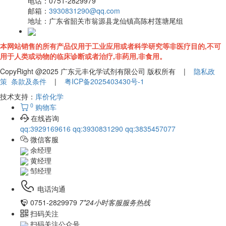
电话：
0751-2829979
邮箱：
3930831290@qq.com
地址：
广东省韶关市翁源县龙仙镇高陈村莲塘尾组
本网站销售的所有产品仅用于工业应用或者科学研究等非医疗目的,不可
用于人类或动物的临床诊断或者治疗,非药用,非食用。
CopyRight @2025 广东元丰化学试剂有限公司 版权所有 |
隐私政
策
条款及条件
|
粤ICP备2025403430号-1
技术支持：
库价化学
0
购物车
在线咨询
qq:3929169616
qq:3930831290
qq:3835457077
微信客服
余经理
黄经理
邹经理
电话沟通
0751-2829979
7*24小时客服服务热线
扫码关注
扫码关注公众号