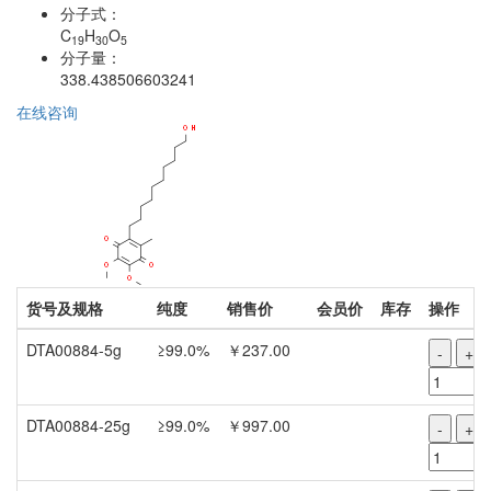
分子式：
C
H
O
19
30
5
分子量：
338.438506603241
在线咨询
货号及规格
纯度
销售价
会员价
库存
操作
DTA00884-5g
≥99.0%
￥237.00
-
+
DTA00884-25g
≥99.0%
￥997.00
-
+