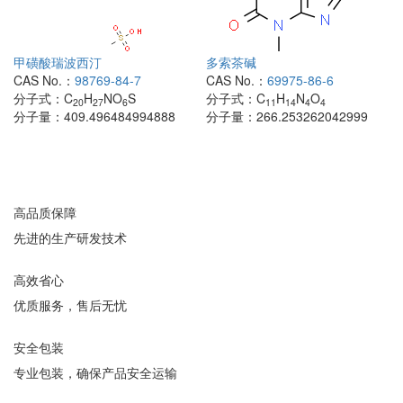
甲磺酸瑞波西汀
多索茶碱
CAS No.：
98769-84-7
CAS No.：
69975-86-6
分子式：
C
H
NO
S
分子式：
C
H
N
O
20
27
6
11
14
4
4
分子量：
409.496484994888
分子量：
266.253262042999
高品质保障
先进的生产研发技术
高效省心
优质服务，售后无忧
安全包装
专业包装，确保产品安全运输