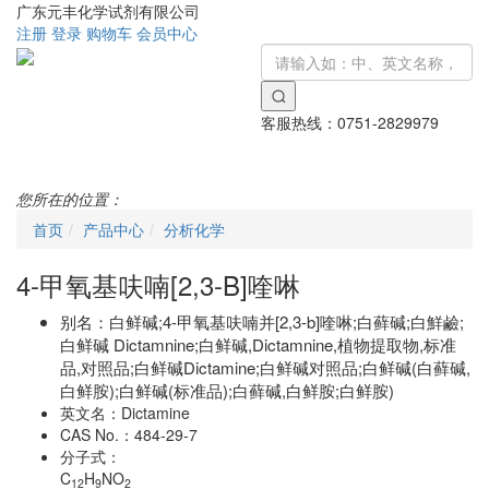
广东元丰化学试剂有限公司
注册
登录
购物车
会员中心
客服热线：
0751-2829979
Toggle
navigati
您所在的位置：
首页
产品中心
分析化学
4-甲氧基呋喃[2,3-B]喹啉
别名：
白鲜碱;4-甲氧基呋喃并[2,3-b]喹啉;白藓碱;白鮮鹼;
白鲜碱 Dictamnine;白鲜碱,Dictamnine,植物提取物,标准
品,对照品;白鲜碱Dictamine;白鲜碱对照品;白鲜碱(白藓碱,
白鲜胺);白鲜碱(标准品);白藓碱,白鲜胺;白鲜胺)
英文名：
Dictamine
CAS No.：
484-29-7
分子式：
C
H
NO
12
9
2