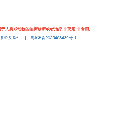
组
于人类或动物的临床诊断或者治疗,非药用,非食用。
条款及条件
|
粤ICP备2025403430号-1