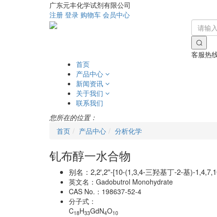
广东元丰化学试剂有限公司
注册
登录
购物车
会员中心
客服热
首页
产品中心
新闻资讯
关于我们
联系我们
您所在的位置：
首页
产品中心
分析化学
钆布醇一水合物
别名：
2,2',2''-[10-(1,3,4-三羟基丁-2-基)-
英文名：
Gadobutrol Monohydrate
CAS No.：
198637-52-4
分子式：
C
H
GdN
O
18
33
4
10