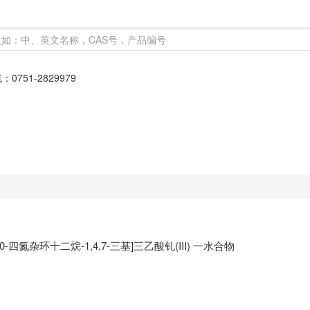
线：
0751-2829979
1,4,7,10-四氮杂环十二烷-1,4,7-三基]三乙酸钆(III) 一水合物