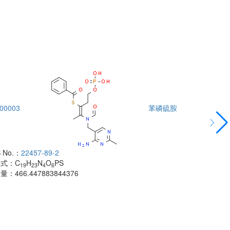
00003
苯磷硫胺
DTA00004
 No.：
22457-89-2
酰胺
子式：
C
H
N
O
PS
CAS No.：
500
19
23
4
6
子量：
466.447883844376
分子式：
C
H
18
分子量：
483.