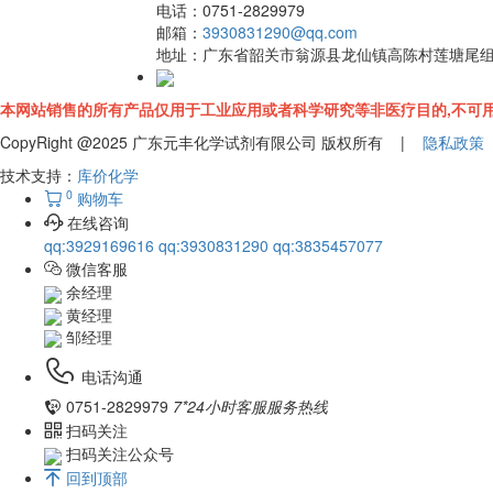
电话：
0751-2829979
邮箱：
3930831290@qq.com
地址：
广东省韶关市翁源县龙仙镇高陈村莲塘尾
本网站销售的所有产品仅用于工业应用或者科学研究等非医疗目的,不可用
CopyRight @2025 广东元丰化学试剂有限公司 版权所有 |
隐私政策
技术支持：
库价化学
0
购物车
在线咨询
qq:3929169616
qq:3930831290
qq:3835457077
微信客服
余经理
黄经理
邹经理
电话沟通
0751-2829979
7*24小时客服服务热线
扫码关注
扫码关注公众号
回到顶部