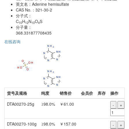
英文名：
Adenine hemisulfate
CAS No.：
321-30-2
分子式：
C
H
N
O
S
10
12
10
4
分子量：
368.331877708435
在线咨询
货号及规格
纯度
销售价
会员价
库存
操作
DTA00270-25g
≥98.0%
￥61.00
-
+
DTA00270-100g
≥98.0%
￥157.00
-
+