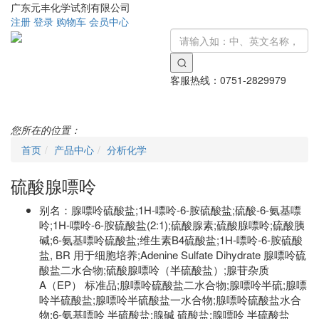
广东元丰化学试剂有限公司
注册
登录
购物车
会员中心
客服热线：
0751-2829979
Toggle
navigati
您所在的位置：
首页
产品中心
分析化学
硫酸腺嘌呤
别名：
腺嘌呤硫酸盐;1H-嘌呤-6-胺硫酸盐;硫酸-6-氨基嘌
呤;1H-嘌呤-6-胺硫酸盐(2:1);硫酸腺素;硫酸腺嘌呤;硫酸胰
碱;6-氨基嘌呤硫酸盐;维生素B4硫酸盐;1H-嘌呤-6-胺硫酸
盐, BR 用于细胞培养;Adenine Sulfate Dihydrate 腺嘌呤硫
酸盐二水合物;硫酸腺嘌呤（半硫酸盐）;腺苷杂质
A（EP） 标准品;腺嘌呤硫酸盐二水合物;腺嘌呤半硫;腺嘌
呤半硫酸盐;腺嘌呤半硫酸盐一水合物;腺嘌呤硫酸盐水合
物;6-氨基嘌呤 半硫酸盐;腺碱 硫酸盐;腺嘌呤 半硫酸盐