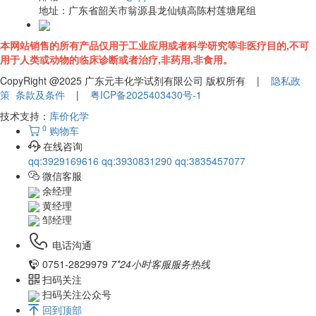
地址：
广东省韶关市翁源县龙仙镇高陈村莲塘尾组
本网站销售的所有产品仅用于工业应用或者科学研究等非医疗目的,不可
用于人类或动物的临床诊断或者治疗,非药用,非食用。
CopyRight @2025 广东元丰化学试剂有限公司 版权所有 |
隐私政
策
条款及条件
|
粤ICP备2025403430号-1
技术支持：
库价化学
0
购物车
在线咨询
qq:3929169616
qq:3930831290
qq:3835457077
微信客服
余经理
黄经理
邹经理
电话沟通
0751-2829979
7*24小时客服服务热线
扫码关注
扫码关注公众号
回到顶部