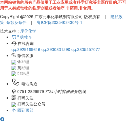
本网站销售的所有产品仅用于工业应用或者科学研究等非医疗目的,不可
用于人类或动物的临床诊断或者治疗,非药用,非食用。
CopyRight @2025 广东元丰化学试剂有限公司 版权所有 |
隐私政
策
条款及条件
|
粤ICP备2025403430号-1
技术支持：
库价化学
0
购物车
在线咨询
qq:3929169616
qq:3930831290
qq:3835457077
微信客服
余经理
黄经理
邹经理
电话沟通
0751-2829979
7*24小时客服服务热线
扫码关注
扫码关注公众号
回到顶部