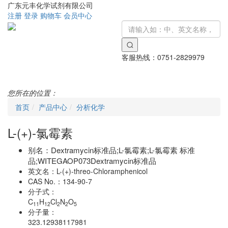
广东元丰化学试剂有限公司
注册
登录
购物车
会员中心
客服热线：
0751-2829979
Toggle
navigati
您所在的位置：
首页
产品中心
分析化学
L-(+)-氯霉素
别名：
Dextramycin标准品;L-氯霉素;L-氯霉素 标准
品;WITEGAOP073Dextramycin标准品
英文名：
L-(+)-threo-Chloramphenicol
CAS No.：
134-90-7
分子式：
C
H
Cl
N
O
11
12
2
2
5
分子量：
323.12938117981