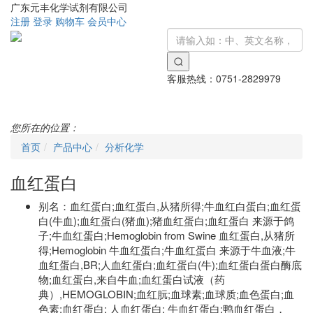
广东元丰化学试剂有限公司
注册
登录
购物车
会员中心
客服热线：
0751-2829979
Toggle
navigati
您所在的位置：
首页
产品中心
分析化学
血红蛋白
别名：
血红蛋白;血红蛋白,从猪所得;牛血红白蛋白;血红蛋
白(牛血);血红蛋白(猪血);猪血红蛋白;血红蛋白 来源于鸽
子;牛血红蛋白;Hemoglobin from Swine 血红蛋白,从猪所
得;Hemoglobin 牛血红蛋白;牛血红蛋白 来源于牛血液;牛
血红蛋白,BR;人血红蛋白;血红蛋白(牛);血红蛋白蛋白酶底
物;血红蛋白,来自牛血;血红蛋白试液（药
典）,HEMOGLOBIN;血红朊;血球素;血球质;血色蛋白;血
色素;血红蛋白; 人血红蛋白; 牛血红蛋白;鸭血红蛋白，