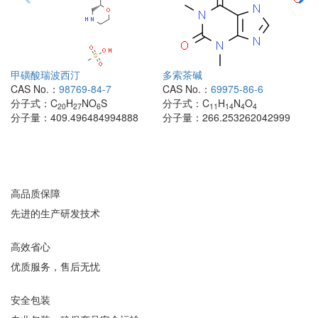
甲磺酸瑞波西汀
多索茶碱
CAS No.：
98769-84-7
CAS No.：
69975-86-6
分子式：
C
H
NO
S
分子式：
C
H
N
O
20
27
6
11
14
4
4
分子量：
409.496484994888
分子量：
266.253262042999
高品质保障
先进的生产研发技术
高效省心
优质服务，售后无忧
安全包装