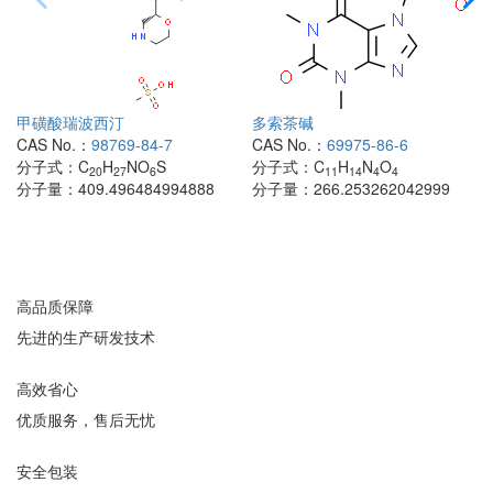
甲磺酸瑞波西汀
多索茶碱
CAS No.：
98769-84-7
CAS No.：
69975-86-6
分子式：
C
H
NO
S
分子式：
C
H
N
O
20
27
6
11
14
4
4
分子量：
409.496484994888
分子量：
266.253262042999
高品质保障
先进的生产研发技术
高效省心
优质服务，售后无忧
安全包装