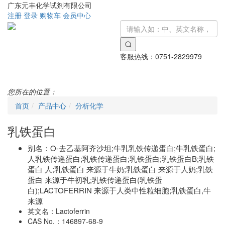
广东元丰化学试剂有限公司
注册
登录
购物车
会员中心
客服热线：
0751-2829979
Toggle
navigati
您所在的位置：
首页
产品中心
分析化学
乳铁蛋白
别名：
O-去乙基阿齐沙坦;牛乳乳铁传递蛋白;牛乳铁蛋白;
人乳铁传递蛋白;乳铁传递蛋白;乳铁蛋白;乳铁蛋白B;乳铁
蛋白 人;乳铁蛋白 来源于牛奶;乳铁蛋白 来源于人奶;乳铁
蛋白 来源于牛初乳;乳铁传递蛋白(乳铁蛋
白);LACTOFERRIN 来源于人类中性粒细胞;乳铁蛋白,牛
来源
英文名：
Lactoferrin
CAS No.：
146897-68-9