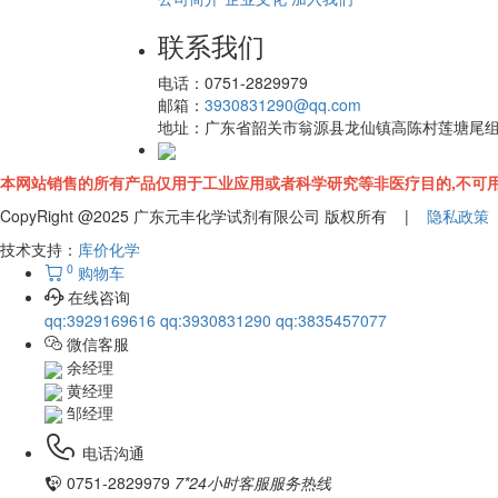
联系我们
电话：
0751-2829979
邮箱：
3930831290@qq.com
地址：
广东省韶关市翁源县龙仙镇高陈村莲塘尾
本网站销售的所有产品仅用于工业应用或者科学研究等非医疗目的,不可用
CopyRight @2025 广东元丰化学试剂有限公司 版权所有 |
隐私政策
技术支持：
库价化学
0
购物车
在线咨询
qq:3929169616
qq:3930831290
qq:3835457077
微信客服
余经理
黄经理
邹经理
电话沟通
0751-2829979
7*24小时客服服务热线