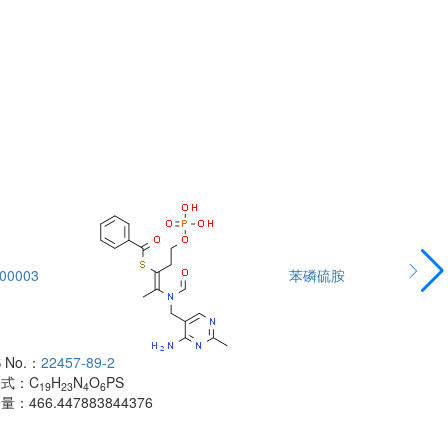
00003
苯磷硫胺
DTA00004
 No.：
22457-89-2
酰胺
子式：
C
H
N
O
PS
CAS No.：
500
19
23
4
6
子量：
466.447883844376
分子式：
C
H
18
分子量：
483.