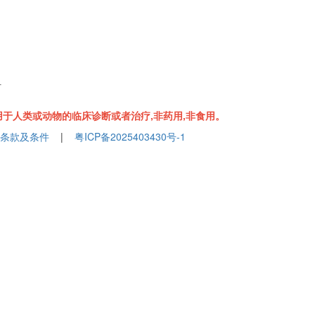
组
于人类或动物的临床诊断或者治疗,非药用,非食用。
条款及条件
|
粤ICP备2025403430号-1