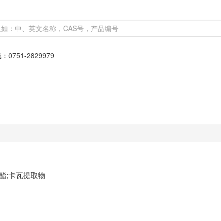
线：
0751-2829979
卡瓦内酯;卡瓦提取物