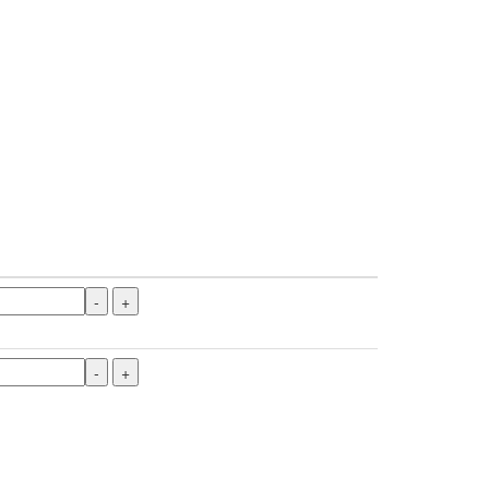
-
+
-
+