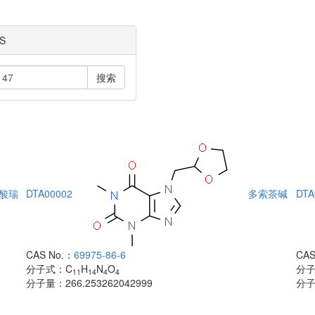
S
搜索
酸瑞
DTA00002
多索茶碱
DTA
CAS No.：
69975-86-6
CAS
分子式：
C
H
N
O
分
11
14
4
4
分子量：
266.253262042999
分