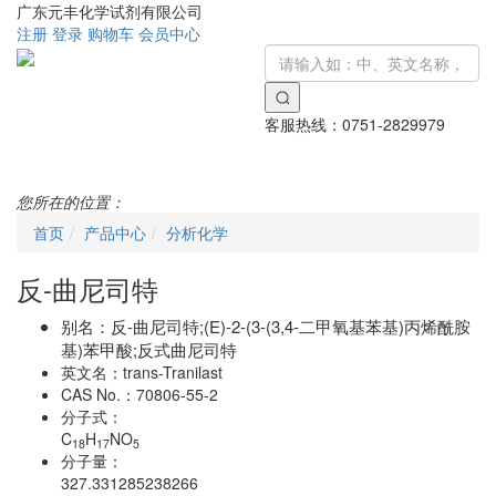
广东元丰化学试剂有限公司
注册
登录
购物车
会员中心
客服热线：
0751-2829979
Toggle
navigati
您所在的位置：
首页
产品中心
分析化学
反-曲尼司特
别名：
反-曲尼司特;(E)-2-(3-(3,4-二甲氧基苯基)丙烯酰胺
基)苯甲酸;反式曲尼司特
英文名：
trans-Tranilast
CAS No.：
70806-55-2
分子式：
C
H
NO
18
17
5
分子量：
327.331285238266