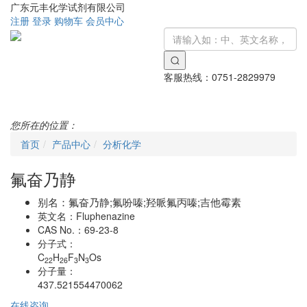
广东元丰化学试剂有限公司
注册
登录
购物车
会员中心
客服热线：
0751-2829979
Toggle
navigati
您所在的位置：
首页
产品中心
分析化学
氟奋乃静
别名：
氟奋乃静;氟吩嗪;羟哌氟丙嗪;吉他霉素
英文名：
Fluphenazine
CAS No.：
69-23-8
分子式：
C
H
F
N
Os
22
26
3
3
分子量：
437.521554470062
在线咨询