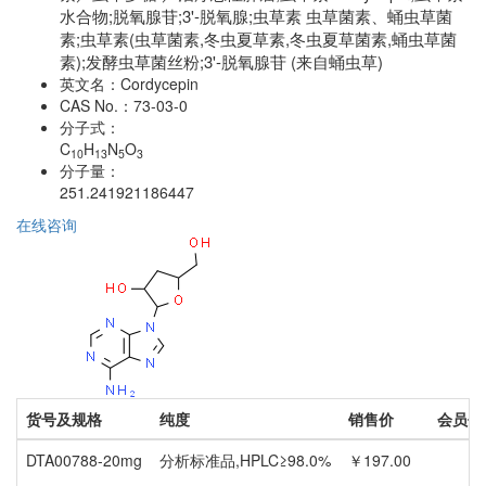
水合物;脱氧腺苷;3'-脱氧腺;虫草素 虫草菌素、蛹虫草菌
素;虫草素(虫草菌素,冬虫夏草素,冬虫夏草菌素,蛹虫草菌
素);发酵虫草菌丝粉;3'-脱氧腺苷 (来自蛹虫草)
英文名：
Cordycepin
CAS No.：
73-03-0
分子式：
C
H
N
O
10
13
5
3
分子量：
251.241921186447
在线咨询
货号及规格
纯度
销售价
会员价
DTA00788-20mg
分析标准品,HPLC≥98.0%
￥197.00