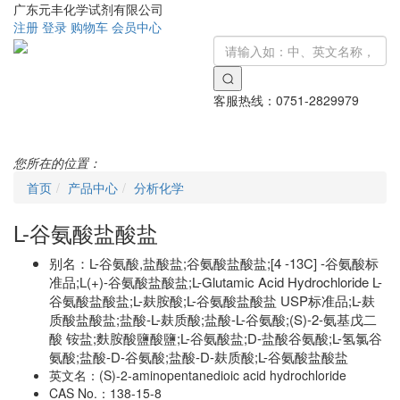
广东元丰化学试剂有限公司
注册
登录
购物车
会员中心
客服热线：
0751-2829979
Toggle
navigati
您所在的位置：
首页
产品中心
分析化学
L-谷氨酸盐酸盐
别名：
L-谷氨酸,盐酸盐;谷氨酸盐酸盐;[4 -13C] -谷氨酸标
准品;L(+)-谷氨酸盐酸盐;L-Glutamic Acid Hydrochloride L-
谷氨酸盐酸盐;L-麸胺酸;L-谷氨酸盐酸盐 USP标准品;L-麸
质酸盐酸盐;盐酸-L-麸质酸;盐酸-L-谷氨酸;(S)-2-氨基戊二
酸 铵盐;麩胺酸鹽酸鹽;L-谷氨酸盐;D-盐酸谷氨酸;L-氢氯谷
氨酸;盐酸-D-谷氨酸;盐酸-D-麸质酸;L-谷氨酸盐酸盐
英文名：
(S)-2-aminopentanedioic acid hydrochloride
CAS No.：
138-15-8