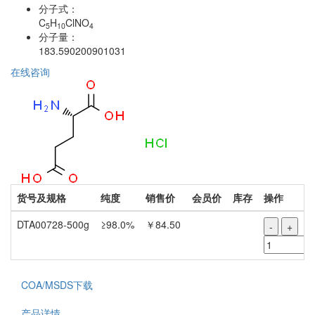
分子式：
C
H
ClNO
5
10
4
分子量：
183.590200901031
在线咨询
货号及规格
纯度
销售价
会员价
库存
操作
DTA00728-500g
≥98.0%
￥84.50
-
+
COA/MSDS下载
产品详情