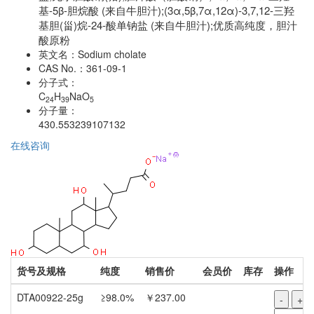
基-5β-胆烷酸 (来自牛胆汁);(3α,5β,7α,12α)-3,7,12-三羟
基胆(甾)烷-24-酸单钠盐 (来自牛胆汁);优质高纯度，胆汁
酸原粉
英文名：
Sodium cholate
CAS No.：
361-09-1
分子式：
C
H
NaO
24
39
5
分子量：
430.553239107132
在线咨询
货号及规格
纯度
销售价
会员价
库存
操作
DTA00922-25g
≥98.0%
￥237.00
-
+