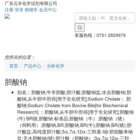
广东元丰化学试剂有限公司
注册
登录
购物车
会员中心
客服热线：
0751-2829979
Toggle
navigati
您所在的位置：
首页
产品中心
分析化学
胆酸钠
别名：
胆酸钠;牛羊胆酸;胆汁酸;胆酸钠盐;水合胆酸钠;胆
酸钠,从牛胆中所得[用于生化研究];Sodium Cholate； 胆
酸钠;Sodium Cholate from Bovine Bile[for Biochemical
Research] ；胆酸钠,从牛胆中所得[用于生化研究];胆酸纳
(牛) BR级;胆酸钠 标准品;胆酸钠（牛）;胆酸钠（猪）
（饲料用）;胆酸钠,BR;胆酸钠,BR(牛);胆酸钠,BR(猪);胆
汁酸盐;高纯度胆汁酸;3α,7α,12α-三羟基-5β-胆烷酸单钠
盐;无水胆酸钠(猪);胆汁酸（胆酸钠）;3α,7α,12α-三羟