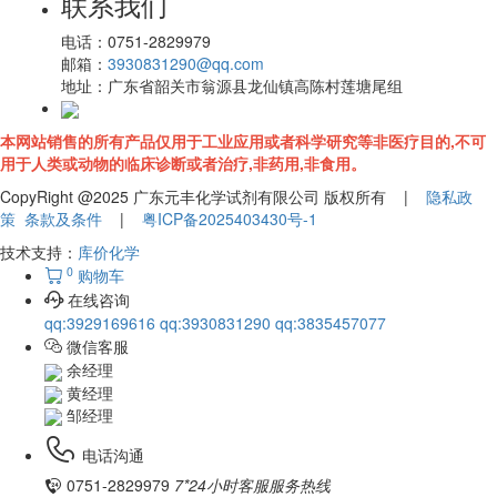
联系我们
电话：
0751-2829979
邮箱：
3930831290@qq.com
地址：
广东省韶关市翁源县龙仙镇高陈村莲塘尾组
本网站销售的所有产品仅用于工业应用或者科学研究等非医疗目的,不可
用于人类或动物的临床诊断或者治疗,非药用,非食用。
CopyRight @2025 广东元丰化学试剂有限公司 版权所有 |
隐私政
策
条款及条件
|
粤ICP备2025403430号-1
技术支持：
库价化学
0
购物车
在线咨询
qq:3929169616
qq:3930831290
qq:3835457077
微信客服
余经理
黄经理
邹经理
电话沟通
0751-2829979
7*24小时客服服务热线