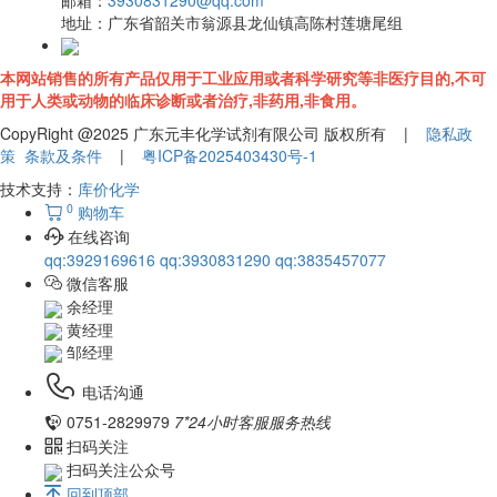
邮箱：
3930831290@qq.com
地址：
广东省韶关市翁源县龙仙镇高陈村莲塘尾组
本网站销售的所有产品仅用于工业应用或者科学研究等非医疗目的,不可
用于人类或动物的临床诊断或者治疗,非药用,非食用。
CopyRight @2025 广东元丰化学试剂有限公司 版权所有 |
隐私政
策
条款及条件
|
粤ICP备2025403430号-1
技术支持：
库价化学
0
购物车
在线咨询
qq:3929169616
qq:3930831290
qq:3835457077
微信客服
余经理
黄经理
邹经理
电话沟通
0751-2829979
7*24小时客服服务热线
扫码关注
扫码关注公众号
回到顶部