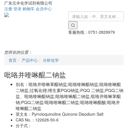
广东元丰化学试剂有限公司
注册
登录
购物车
会员中心
客服热线：
0751-2829979
Toggle
navigati
您所在的位置：
首页
产品中心
分析化学
吡咯并喹啉醌二钠盐
别名：
吡咯并喹啉苯醌钠盐;吡咯喹啉醌钠盐;吡咯喹啉醌
二钠盐;过氧化锂;维生素PQQ钠盐;PQQ 二钠盐;PQQ二钠
盐、吡咯喹啉醌钠盐;吡咯喹啉醌二钠盐,吡咯并喹啉苯醌
钠;PQQ二钠盐/吡咯喹啉醌二钠盐;吡咯喹啉醌酸;吡咯并
喹啉醌二钠盐
英文名：
Pyrroloquinoline Quinone Disodium Salt
CAS No.：
122628-50-6
分子式：