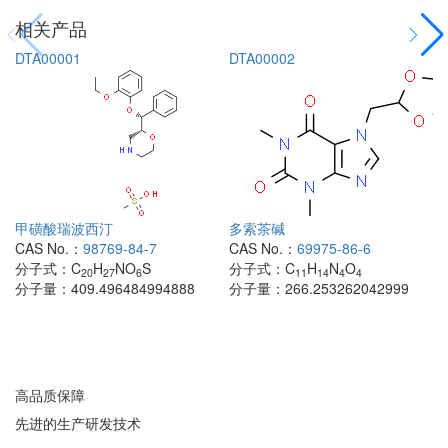
相关产品
DTA00001
DTA00002
甲磺酸瑞波西汀
多索茶碱
CAS No.：
98769-84-7
CAS No.：
69975-86-6
分子式：
C
H
NO
S
分子式：
C
H
N
O
20
27
6
11
14
4
4
分子量：
409.496484994888
分子量：
266.253262042999
高品质保障
先进的生产研发技术