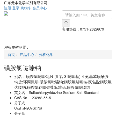
广东元丰化学试剂有限公司
注册
登录
购物车
会员中心
客服热线：
0751-2829979
Toggle
navigati
您所在的位置：
首页
产品中心
分析化学
磺胺氯哒嗪钠
别名：
磺胺氯哒嗪钠;N-(6-氯-3-哒嗪基)-4-氨基苯磺酰胺
钠盐;环丙氨嗪;磺胺氯吡嗪钠;磺胺氯哒嗪钠标准品;磺胺氯
达嗪钠;磺胺氯达嗪钠盐标准品;磺胺氯哒嗪纳
英文名：
Sulfachlorpyridazine Sodium Salt Standard
CAS No.：
23282-55-5
分子式：
C
H
N
O
SclNa
10
8
4
2
分子量：