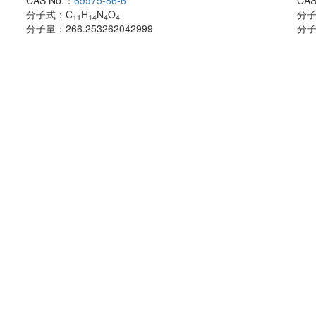
CAS No.：
69975-86-6
CAS
分子式：
C
H
N
O
分
11
14
4
4
分子量：
266.253262042999
分