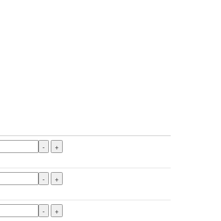
-
+
-
+
-
+