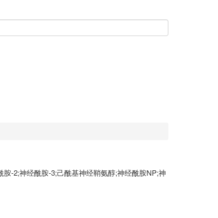
酰胺-2;神经酰胺-3;己酰基神经鞘氨醇;神经酰胺NP;神