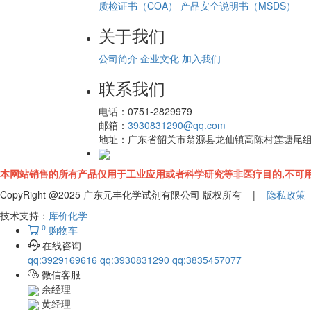
质检证书（COA）
产品安全说明书（MSDS）
关于我们
公司简介
企业文化
加入我们
联系我们
电话：
0751-2829979
邮箱：
3930831290@qq.com
地址：
广东省韶关市翁源县龙仙镇高陈村莲塘尾
本网站销售的所有产品仅用于工业应用或者科学研究等非医疗目的,不可用
CopyRight @2025 广东元丰化学试剂有限公司 版权所有 |
隐私政策
技术支持：
库价化学
0
购物车
在线咨询
qq:3929169616
qq:3930831290
qq:3835457077
微信客服
余经理
黄经理