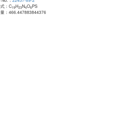
 No.：
22457-89-2
酰胺
子式：
C
H
N
O
PS
CAS No.：
500
19
23
4
6
子量：
466.447883844376
分子式：
C
H
18
分子量：
483.