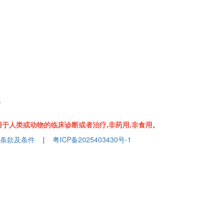
组
于人类或动物的临床诊断或者治疗,非药用,非食用。
条款及条件
|
粤ICP备2025403430号-1