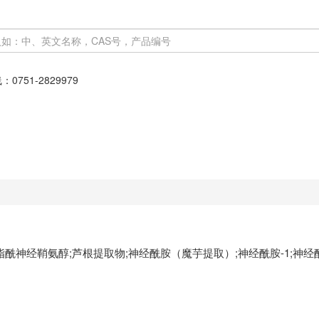
线：
0751-2829979
N-硬脂酰神经鞘氨醇;芦根提取物;神经酰胺（魔芋提取）;神经酰胺-1;神经