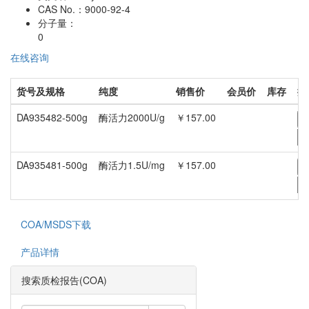
CAS No.：
9000-92-4
分子量：
0
在线咨询
货号及规格
纯度
销售价
会员价
库存
操
DA935482-500g
酶活力2000U/g
￥157.00
-
DA935481-500g
酶活力1.5U/mg
￥157.00
-
COA/MSDS下载
产品详情
搜索质检报告(COA)