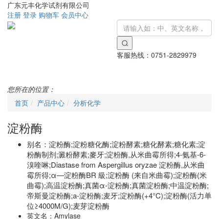
广东元丰化学试剂有限公司
注册
登录
购物车
会员中心
客服热线：
0751-2829979
Toggle
navigati
您所在的位置：
首页
产品中心
分析化学
淀粉酶
别名：
淀粉酶;淀粉糖化酶;淀粉酵素;糖化酵素;糖化素;淀
粉酶制剂;澱粉酵素;麥牙;淀粉酶,从米曲霉所得;4-氨基-6-
溴喹啉;Diastase from Aspergillus oryzae 淀粉酶,从米曲
霉所得;α—淀粉酶BR 級;淀粉酶 (来自米曲霉);淀粉酶(米
曲霉);高温淀粉酶;真菌α-淀粉酶;真菌淀粉酶;中温淀粉酶;
帝斯曼淀粉酶;a-淀粉酶;麦牙;淀粉酶(+4°C);淀粉酶(活力单
位≥4000Μ/G);麦芽淀粉酶
英文名：
Amylase