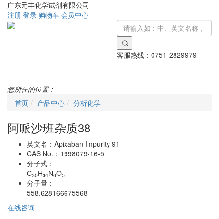
广东元丰化学试剂有限公司
注册
登录
购物车
会员中心
客服热线：
0751-2829979
Toggle
navigati
您所在的位置：
首页
产品中心
分析化学
阿哌沙班杂质38
英文名：
Apixaban Impurity 91
CAS No.：
1998079-16-5
分子式：
C
H
N
O
30
34
6
5
分子量：
558.628166675568
在线咨询