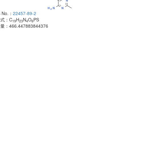
 No.：
22457-89-2
酰胺
子式：
C
H
N
O
PS
CAS No.：
500
19
23
4
6
子量：
466.447883844376
分子式：
C
H
18
分子量：
483.