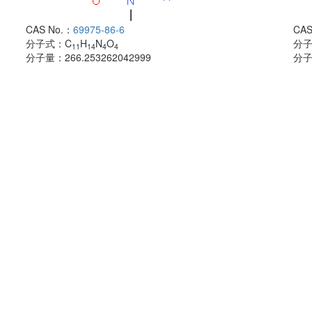
CAS No.：
69975-86-6
CAS
分子式：
C
H
N
O
分
11
14
4
4
分子量：
266.253262042999
分