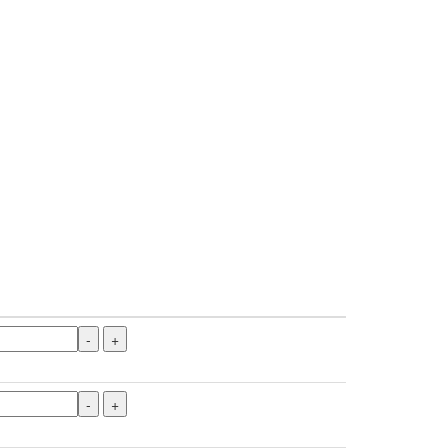
-
+
-
+