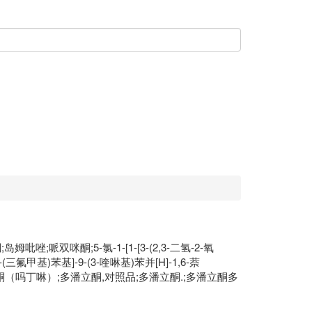
岛姆吡唑;哌双咪酮;5-氯-1-[1-[3-(2,3-二氢-2-氧
-(三氟甲基)苯基]-9-(3-喹啉基)苯并[H]-1,6-萘
多潘立酮（吗丁啉）;多潘立酮,对照品;多潘立酮.;多潘立酮多