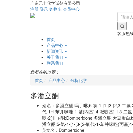
广东元丰化学试剂有限公司
注册
登录
购物车
会员中心
客服热
首页
产品中心
新闻资讯
关于我们
联系我们
您所在的位置：
首页
产品中心
分析化学
多潘立酮
别名：
多潘立酮;吗丁啉;5-氯-1-[1-[3-(2,3-二氢
代-1H-苯并咪唑-1-基)丙基]-4-哌啶基]-1,3-二氢-
啶-2(1H)-酮;Domperidone 多潘立
潘立酮;5-氯-1-[1-[3-(2-氧代-1-苯并咪唑)丙
英文名：
Domperidone