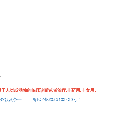
组
于人类或动物的临床诊断或者治疗,非药用,非食用。
条款及条件
|
粤ICP备2025403430号-1