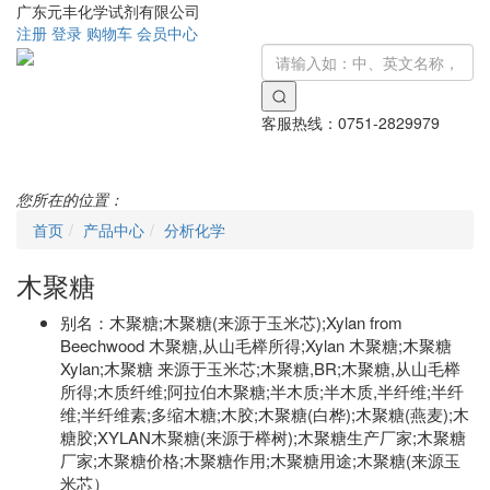
广东元丰化学试剂有限公司
注册
登录
购物车
会员中心
客服热线：
0751-2829979
Toggle
navigati
您所在的位置：
首页
产品中心
分析化学
木聚糖
别名：
木聚糖;木聚糖(来源于玉米芯);Xylan from
Beechwood 木聚糖,从山毛榉所得;Xylan 木聚糖;木聚糖
Xylan;木聚糖 来源于玉米芯;木聚糖,BR;木聚糖,从山毛榉
所得;木质纤维;阿拉伯木聚糖;半木质;半木质,半纤维;半纤
维;半纤维素;多缩木糖;木胶;木聚糖(白桦);木聚糖(燕麦);木
糖胶;XYLAN木聚糖(来源于榉树);木聚糖生产厂家;木聚糖
厂家;木聚糖价格;木聚糖作用;木聚糖用途;木聚糖(来源玉
米芯）