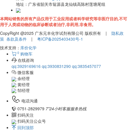
地址：
广东省韶关市翁源县龙仙镇高陈村莲塘尾组
本网站销售的所有产品仅用于工业应用或者科学研究等非医疗目的,不可
用于人类或动物的临床诊断或者治疗,非药用,非食用。
CopyRight @2025 广东元丰化学试剂有限公司 版权所有 |
隐私政
策
条款及条件
|
粤ICP备2025403430号-1
技术支持：
库价化学
0
购物车
在线咨询
qq:3929169616
qq:3930831290
qq:3835457077
微信客服
余经理
黄经理
邹经理
电话沟通
0751-2829979
7*24小时客服服务热线
扫码关注
扫码关注公众号
回到顶部