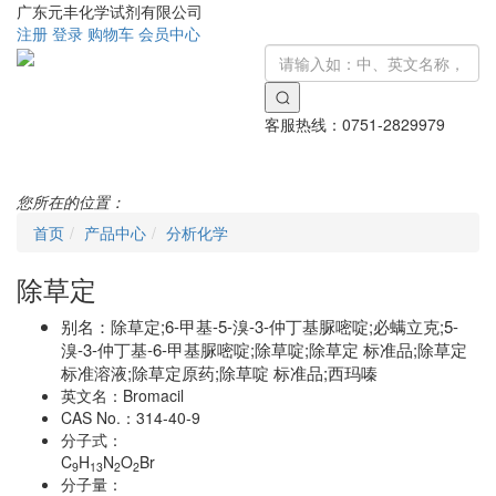
广东元丰化学试剂有限公司
注册
登录
购物车
会员中心
客服热线：
0751-2829979
Toggle
navigati
您所在的位置：
首页
产品中心
分析化学
除草定
别名：
除草定;6-甲基-5-溴-3-仲丁基脲嘧啶;必螨立克;5-
溴-3-仲丁基-6-甲基脲嘧啶;除草啶;除草定 标准品;除草定
标准溶液;除草定原药;除草啶 标准品;西玛嗪
英文名：
Bromacil
CAS No.：
314-40-9
分子式：
C
H
N
O
Br
9
13
2
2
分子量：