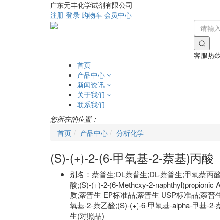
广东元丰化学试剂有限公司
注册
登录
购物车
会员中心
客服热
首页
产品中心
新闻资讯
关于我们
联系我们
您所在的位置：
首页
产品中心
分析化学
(S)-(+)-2-(6-甲氧基-2-萘基)丙酸
别名：
萘普生;DL萘普生;DL-萘普生;甲氧萘丙酸;萘普
酸;(S)-(+)-2-(6-Methoxy-2-naphthyl)pr
质;萘普生 EP标准品;萘普生 USP标准品;萘普生 
氧基-2-萘乙酸;(S)-(+)-6-甲氧基-alpha-甲基-
生(对照品)