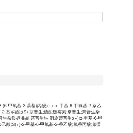
(6-甲氧基-2-萘基)丙酸;(+)-α-甲基-6-甲氧基-2-萘乙
-2-(6-甲氧基萘-2-基)丙酸;(S)-萘普生;硫酸链霉素;奈普生;奈普生杂
萘普生杂质标准品;荼普生钠;消旋萘普生;(+)α-甲基-6-甲
基-2-奈乙酸;S(+)-2-甲基-6-甲氧基-2-萘乙酸;氧萘丙酸;萘普