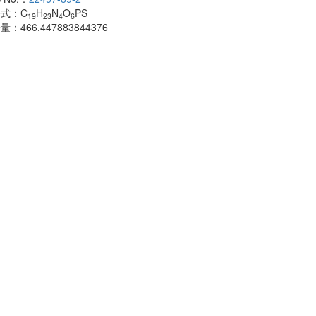
子式：
C
H
N
O
PS
CAS No.：
500
19
23
4
6
子量：
466.447883844376
分子式：
C
H
18
分子量：
483.