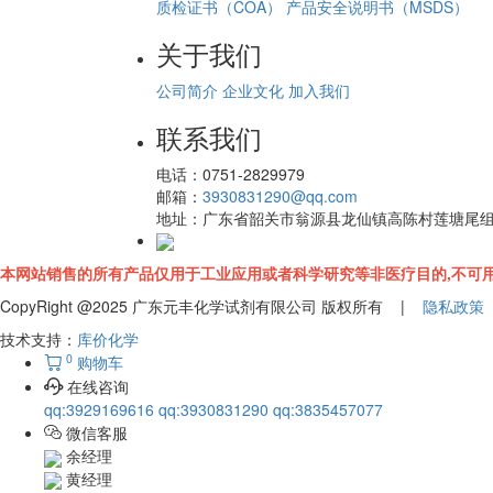
质检证书（COA）
产品安全说明书（MSDS）
关于我们
公司简介
企业文化
加入我们
联系我们
电话：
0751-2829979
邮箱：
3930831290@qq.com
地址：
广东省韶关市翁源县龙仙镇高陈村莲塘尾
本网站销售的所有产品仅用于工业应用或者科学研究等非医疗目的,不可用
CopyRight @2025 广东元丰化学试剂有限公司 版权所有 |
隐私政策
技术支持：
库价化学
0
购物车
在线咨询
qq:3929169616
qq:3930831290
qq:3835457077
微信客服
余经理
黄经理