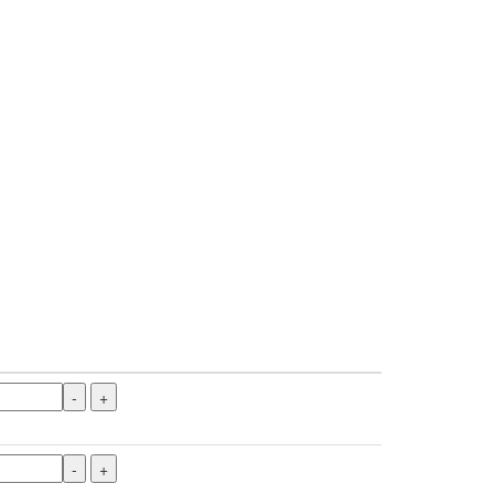
-
+
-
+