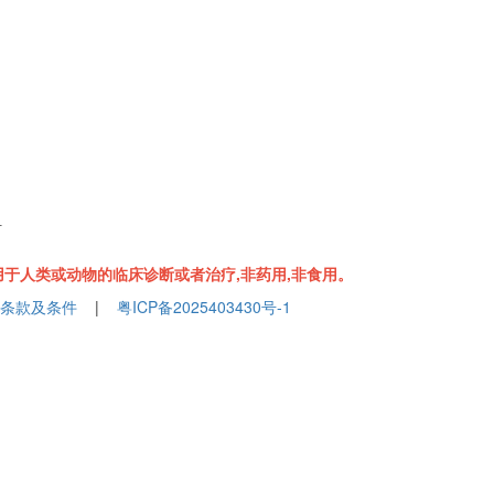
组
于人类或动物的临床诊断或者治疗,非药用,非食用。
条款及条件
|
粤ICP备2025403430号-1