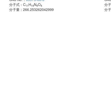
分子式：
C
H
N
O
分
11
14
4
4
分子量：
266.253262042999
分