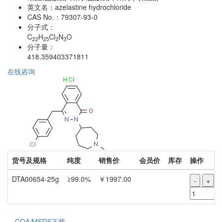
英文名：
azelastine hydrochloride
CAS No.：
79307-93-0
分子式：
C
H
Cl
N
O
22
25
2
3
分子量：
418.359403371811
在线咨询
货号及规格
纯度
销售价
会员价
库存
操作
DTA00654-25g
≥99.0%
￥1997.00
-
+
COA/MSDS下载