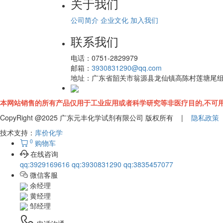
关于我们
公司简介
企业文化
加入我们
联系我们
电话：
0751-2829979
邮箱：
3930831290@qq.com
地址：
广东省韶关市翁源县龙仙镇高陈村莲塘尾
本网站销售的所有产品仅用于工业应用或者科学研究等非医疗目的,不可用
CopyRight @2025 广东元丰化学试剂有限公司 版权所有 |
隐私政策
技术支持：
库价化学
0
购物车
在线咨询
qq:3929169616
qq:3930831290
qq:3835457077
微信客服
余经理
黄经理
邹经理