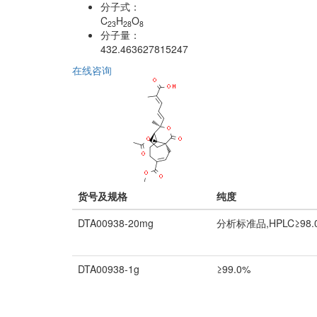
分子式：
C
H
O
23
28
8
分子量：
432.463627815247
在线咨询
货号及规格
纯度
DTA00938-20mg
分析标准品,HPLC≥98.
DTA00938-1g
≥99.0%