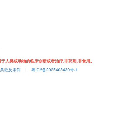
组
于人类或动物的临床诊断或者治疗,非药用,非食用。
条款及条件
|
粤ICP备2025403430号-1