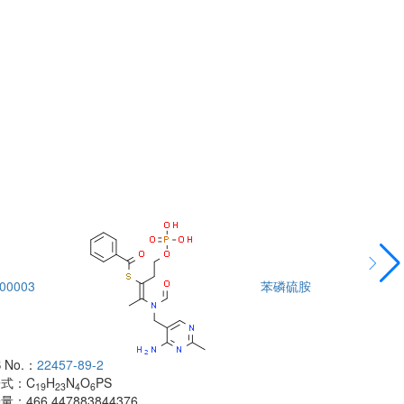
00003
苯磷硫胺
DTA00004
 No.：
22457-89-2
酰胺
子式：
C
H
N
O
PS
CAS No.：
500
19
23
4
6
子量：
466.447883844376
分子式：
C
H