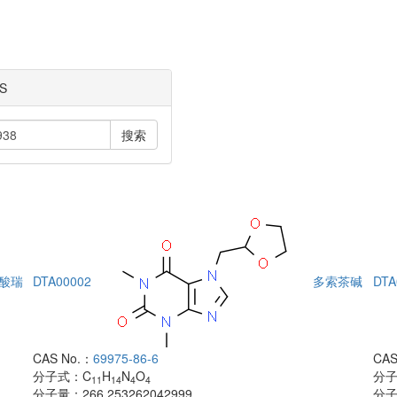
S
搜索
酸瑞
DTA00002
多索茶碱
DTA
CAS No.：
69975-86-6
CAS
分子式：
C
H
N
O
分
11
14
4
4
分子量：
266.253262042999
分