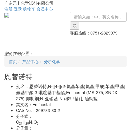
广东元丰化学试剂有限公司
注册
登录
购物车
会员中心
客服热线：
0751-2829979
Toggle
navigati
您所在的位置：
首页
产品中心
分析化学
恩替诺特
别名：
恩替诺特;N-[[4-[[(2-氨基苯基)氨基]甲酰]苯基]甲基]
氨基甲酸 3-吡啶基甲基酯;Entinostat (MS-275, SNDX-
275) 抑制剂;N-亚硝基-N-(磷甲基)甘油钠盐
英文名：
Entinostat
CAS No.：
209783-80-2
分子式：
C
H
N
O
21
20
4
3
分子量：