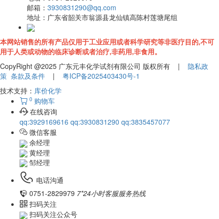
邮箱：
3930831290@qq.com
地址：
广东省韶关市翁源县龙仙镇高陈村莲塘尾组
本网站销售的所有产品仅用于工业应用或者科学研究等非医疗目的,不可
用于人类或动物的临床诊断或者治疗,非药用,非食用。
CopyRight @2025 广东元丰化学试剂有限公司 版权所有 |
隐私政
策
条款及条件
|
粤ICP备2025403430号-1
技术支持：
库价化学
0
购物车
在线咨询
qq:3929169616
qq:3930831290
qq:3835457077
微信客服
余经理
黄经理
邹经理
电话沟通
0751-2829979
7*24小时客服服务热线
扫码关注
扫码关注公众号