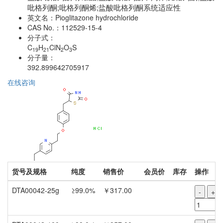
吡格列酮​;吡格列酮烯;盐酸吡格列酮系统适应性
英文名：
Pioglitazone hydrochloride
CAS No.：
112529-15-4
分子式：
C
H
ClN
O
S
19
21
2
3
分子量：
392.899642705917
在线咨询
货号及规格
纯度
销售价
会员价
库存
操作
DTA00042-25g
≥99.0%
￥317.00
-
+