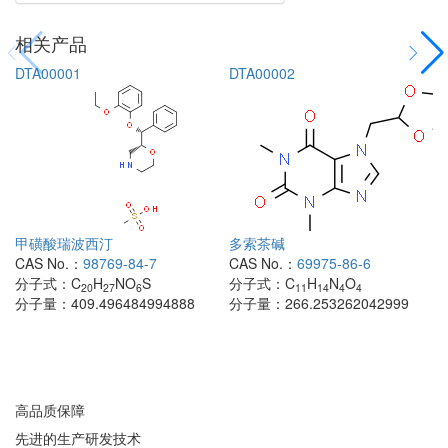
相关产品
DTA00001
DTA00002
甲磺酸瑞波西汀
多索茶碱
CAS No.：
98769-84-7
CAS No.：
69975-86-6
分子式：
C
H
NO
S
分子式：
C
H
N
O
20
27
6
11
14
4
4
分子量：
409.496484994888
分子量：
266.253262042999
高品质保障
先进的生产研发技术