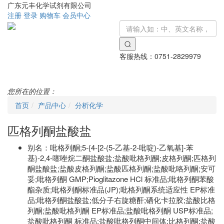
广东元丰化学试剂有限公司
注册
登录
购物车
会员中心
客服热线：
0751-2829979
Toggle
navigati
您所在的位置：
首页
产品中心
分析化学
匹格列酮盐酸盐
别名：
吡格列酮;5-{4-[2-(5-乙基-2-吡啶)-乙氧基]-苯
基}-2,4-噻唑烷二酮盐酸盐;盐酸吡格列酮;皮格列酮;匹格列
酮盐酸盐;盐酸皮格列酮;盐酸匹格列酮;盐酸吡咯列酮;安可
妥;吡格列酮 GMP;Pioglitazone HCl 标准品;吡格列酮苯酸
酯杂质;吡格列酮标准品(JP);吡格列酮系统适应性 EP标准
品;吡格列酮盐酸盐;低分子右旋糖酐;硒化卡拉胶;盐酸比格
列酮;盐酸吡格列酮 EP标准品;盐酸吡格列酮 USP标准品;
盐酸吡格列酮 标准品;盐酸吡格列酮中间体;比格列酮;盐酸