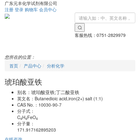
广东元丰化学试剂有限公司
注册
登录
购物车
会员中心
客服热线：
0751-2829979
Toggle
navigati
您所在的位置：
首页
产品中心
分析化学
琥珀酸亚铁
别名：
琥珀酸亚铁;丁二酸亚铁
英文名：
Butanedioic acid,iron(2+) salt (1:1)
CAS No.：
10030-90-7
分子式：
C
H
FeO
4
4
4
分子量：
171.917162895203
在线咨询