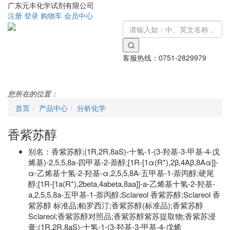
广东元丰化学试剂有限公司
注册
登录
购物车
会员中心
客服热线：
0751-2829979
Toggle
navigati
您所在的位置：
首页
产品中心
分析化学
香紫苏醇
别名：
香紫苏醇;(1R,2R,8aS)-十氢-1-(3-羟基-3-甲基-4-戊
烯基)-2,5,5,8a-四甲基-2-萘醇;[1R-[1α(R*),2β,4Aβ,8Aα]]-
α-乙烯基十氢-2-羟基-α,2,5,5,8A-五甲基-1-萘丙醇;硬尾
醇;[1R-[1a(R*),2beta,4abeta,8aa]]-a-乙烯基十氢-2-羟基-
a,2,5,5,8a-五甲基-1-萘丙醇;Sclareol 香紫苏醇;Sclareol 香
紫苏醇 标准品;帕罗西汀;香紫苏醇(标准品);香紫苏醇
Sclareol;香紫苏醇对照品;香紫苏醇紫苏提取物;香紫苏浸
膏;(1R,2R,8aS)-十氢-1-(3-羟基-3-甲基-4-戊烯