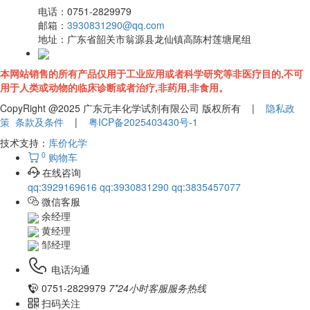
电话：
0751-2829979
邮箱：
3930831290@qq.com
地址：
广东省韶关市翁源县龙仙镇高陈村莲塘尾组
本网站销售的所有产品仅用于工业应用或者科学研究等非医疗目的,不可
用于人类或动物的临床诊断或者治疗,非药用,非食用。
CopyRight @2025 广东元丰化学试剂有限公司 版权所有 |
隐私政
策
条款及条件
|
粤ICP备2025403430号-1
技术支持：
库价化学
0
购物车
在线咨询
qq:3929169616
qq:3930831290
qq:3835457077
微信客服
余经理
黄经理
邹经理
电话沟通
0751-2829979
7*24小时客服服务热线
扫码关注