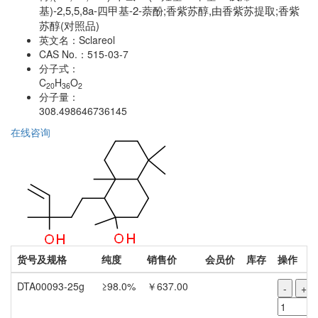
基)-2,5,5,8a-四甲基-2-萘酚;香紫苏醇,由香紫苏提取;香紫
苏醇(对照品)
英文名：
Sclareol
CAS No.：
515-03-7
分子式：
C
H
O
20
36
2
分子量：
308.498646736145
在线咨询
货号及规格
纯度
销售价
会员价
库存
操作
DTA00093-25g
≥98.0%
￥637.00
-
+