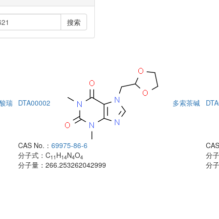
搜索
酸瑞
DTA00002
多索茶碱
DTA
CAS No.：
69975-86-6
CAS
分子式：
C
H
N
O
分
11
14
4
4
分子量：
266.253262042999
分