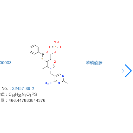
00003
苯磷硫胺
DTA00004
 No.：
22457-89-2
酰胺
子式：
C
H
N
O
PS
CAS No.：
500
19
23
4
6
子量：
466.447883844376
分子式：
C
H
18
分子量：
483.