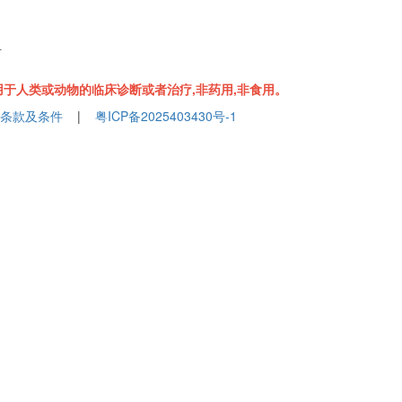
组
于人类或动物的临床诊断或者治疗,非药用,非食用。
条款及条件
|
粤ICP备2025403430号-1