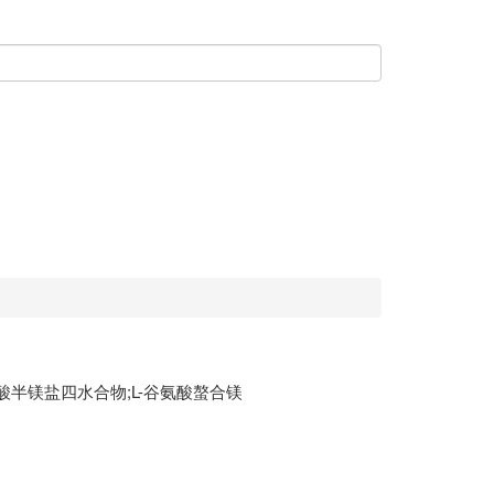
-谷氨酸半镁盐四水合物;L-谷氨酸螯合镁