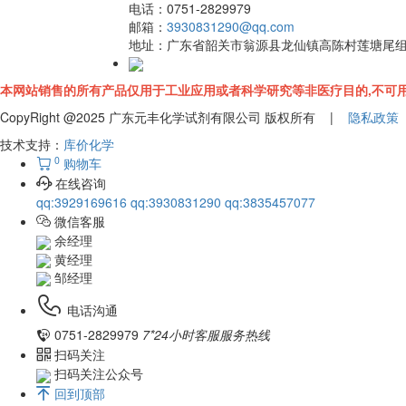
电话：
0751-2829979
邮箱：
3930831290@qq.com
地址：
广东省韶关市翁源县龙仙镇高陈村莲塘尾
本网站销售的所有产品仅用于工业应用或者科学研究等非医疗目的,不可用
CopyRight @2025 广东元丰化学试剂有限公司 版权所有 |
隐私政策
技术支持：
库价化学
0
购物车
在线咨询
qq:3929169616
qq:3930831290
qq:3835457077
微信客服
余经理
黄经理
邹经理
电话沟通
0751-2829979
7*24小时客服服务热线
扫码关注
扫码关注公众号
回到顶部