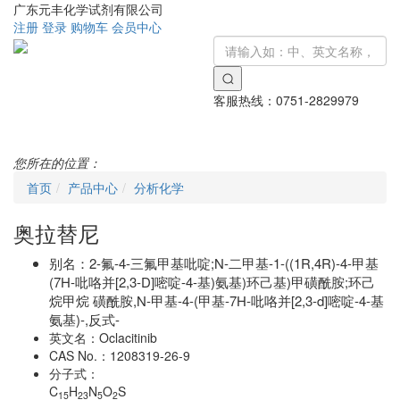
广东元丰化学试剂有限公司
注册
登录
购物车
会员中心
客服热线：
0751-2829979
Toggle
navigati
您所在的位置：
首页
产品中心
分析化学
奥拉替尼
别名：
2-氟-4-三氟甲基吡啶;N-二甲基-1-((1R,4R)-4-甲基
(7H-吡咯并[2,3-D]嘧啶-4-基)氨基)环己基)甲磺酰胺;环己
烷甲烷 磺酰胺,N-甲基-4-(甲基-7H-吡咯并[2,3-d]嘧啶-4-基
氨基)-,反式-
英文名：
Oclacitinib
CAS No.：
1208319-26-9
分子式：
C
H
N
O
S
15
23
5
2