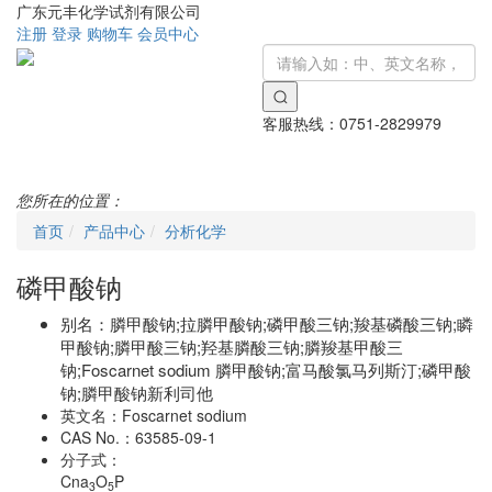
广东元丰化学试剂有限公司
注册
登录
购物车
会员中心
客服热线：
0751-2829979
Toggle
navigati
您所在的位置：
首页
产品中心
分析化学
磷甲酸钠
别名：
膦甲酸钠;拉膦甲酸钠;磷甲酸三钠;羧基磷酸三钠;瞵
甲酸钠;膦甲酸三钠;羟基膦酸三钠;膦羧基甲酸三
钠;Foscarnet sodium 膦甲酸钠;富马酸氯马列斯汀;磷甲酸
钠;膦甲酸钠新利司他
英文名：
Foscarnet sodium
CAS No.：
63585-09-1
分子式：
Cna
O
P
3
5