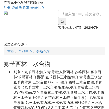
广东元丰化学试剂有限公司
注册
登录
购物车
会员中心
客服热线：
0751-2829979
Toggle
navigati
您所在的位置：
首页
产品中心
分析化学
氨苄西林三水合物
别名：
氨苄西林;氨苄青霉素;安比西林;沙维西林;赛米西
林;苯明西林;苄那消;氨苄西林三水酸;氨苄青霉素三水酸;
氨苄青霉素 三水合物;D-(-)-α-氨苄西林三水合物;氨苄青
霉素（氨苄西林）三水合物 标准品;氨苄青霉素三水酸
USP标准品;氨苄青霉素三水物;氨苄西林三水合物;氨苄西
林三水合物 标准品;氨苄西林三水酸（抗生素）;氯氨苄青
霉素杂质;三水氨苄西林;三水氨苄西林 EP标准品;三水合
氨苄西林;(2S,5R,6R)-3,3-二甲基-6-[D-(-)-2-氨基-2-苯乙酰