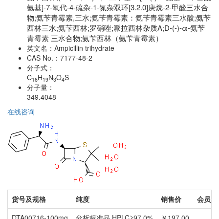
氨基]-7-氧代-4-硫杂-1-氮杂双环[3.2.0]庚烷-2-甲酸三水合
物;氨苄青霉素,三水;氨苄青霉素：氨苄青霉素三水酸;氨苄
西林三水;氨芐西林;罗硝唑;哌拉西林杂质A;D-(-)-α-氨苄
青霉素 三水合物;氨苄西林（氨苄青霉素）
英文名：
Ampicillin trihydrate
CAS No.：
7177-48-2
分子式：
C
H
N
O
S
16
19
3
4
分子量：
349.4048
在线咨询
货号及规格
纯度
销售价
会员价
DTA00716-100mg
分析标准品,HPLC≥97.0%
￥197.00