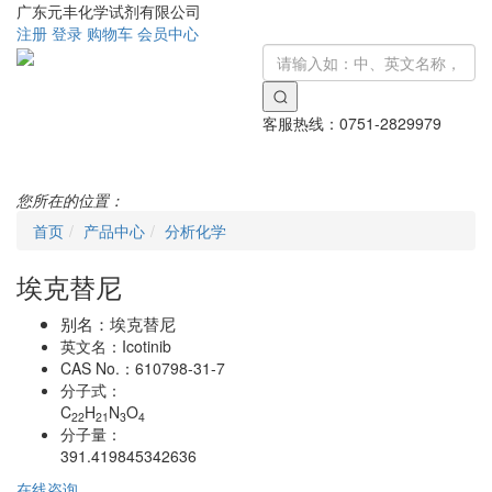
广东元丰化学试剂有限公司
注册
登录
购物车
会员中心
客服热线：
0751-2829979
Toggle
navigati
您所在的位置：
首页
产品中心
分析化学
埃克替尼
别名：
埃克替尼
英文名：
Icotinib
CAS No.：
610798-31-7
分子式：
C
H
N
O
22
21
3
4
分子量：
391.419845342636
在线咨询