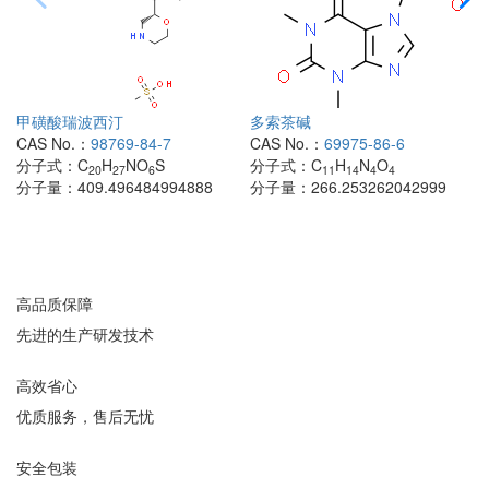
甲磺酸瑞波西汀
多索茶碱
CAS No.：
98769-84-7
CAS No.：
69975-86-6
分子式：
C
H
NO
S
分子式：
C
H
N
O
20
27
6
11
14
4
4
分子量：
409.496484994888
分子量：
266.253262042999
高品质保障
先进的生产研发技术
高效省心
优质服务，售后无忧
安全包装