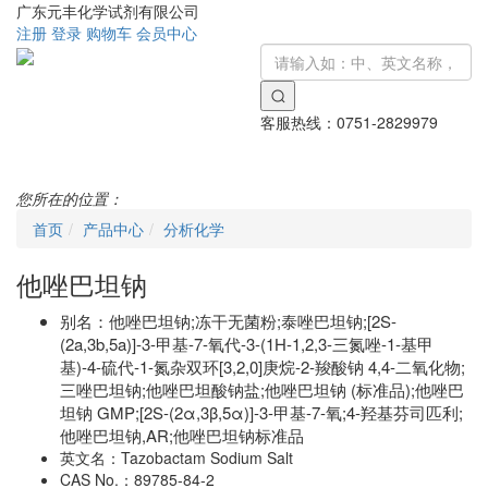
广东元丰化学试剂有限公司
注册
登录
购物车
会员中心
客服热线：
0751-2829979
Toggle
navigati
您所在的位置：
首页
产品中心
分析化学
他唑巴坦钠
别名：
他唑巴坦钠;冻干无菌粉;泰唑巴坦钠;[2S-
(2a,3b,5a)]-3-甲基-7-氧代-3-(1H-1,2,3-三氮唑-1-基甲
基)-4-硫代-1-氮杂双环[3,2,0]庚烷-2-羧酸钠 4,4-二氧化物;
三唑巴坦钠;他唑巴坦酸钠盐;他唑巴坦钠 (标准品);他唑巴
坦钠 GMP;[2S-(2α,3β,5α)]-3-甲基-7-氧;4-羟基芬司匹利;
他唑巴坦钠,AR;他唑巴坦钠标准品
英文名：
Tazobactam Sodium Salt
CAS No.：
89785-84-2