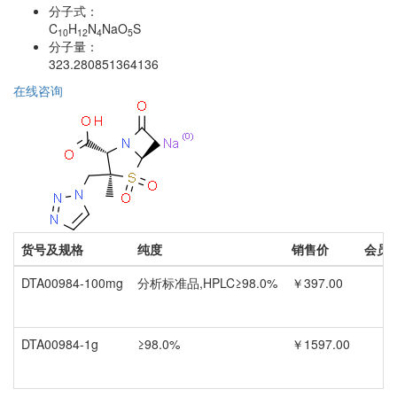
分子式：
C
H
N
NaO
S
10
12
4
5
分子量：
323.280851364136
在线咨询
货号及规格
纯度
销售价
会员
DTA00984-100mg
分析标准品,HPLC≥98.0%
￥397.00
DTA00984-1g
≥98.0%
￥1597.00