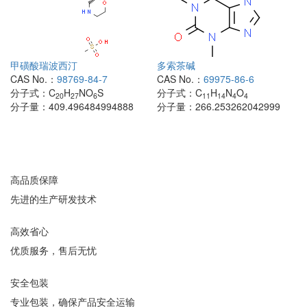
甲磺酸瑞波西汀
多索茶碱
CAS No.：
98769-84-7
CAS No.：
69975-86-6
分子式：
C
H
NO
S
分子式：
C
H
N
O
20
27
6
11
14
4
4
分子量：
409.496484994888
分子量：
266.253262042999
高品质保障
先进的生产研发技术
高效省心
优质服务，售后无忧
安全包装
专业包装，确保产品安全运输