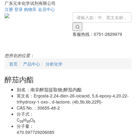
广东元丰化学试剂有限公司
注册
登录
购物车
会员中心
客服热线：
0751-2829979
Toggle
navigati
您所在的位置：
首页
产品中心
分析化学
醉茄内酯
别名：
南非醉茄提取物;醉茄内酯
英文名：
Ergosta-2,24-dien-26-oicacid, 5,6-epoxy-4,20,22-
trihydroxy-1-oxo-, d-lactone, (4b,5b,6b,22R)-
CAS No.：
30655-48-2
分子式：
C
H
O
28
38
6
分子量：
470.597729206085