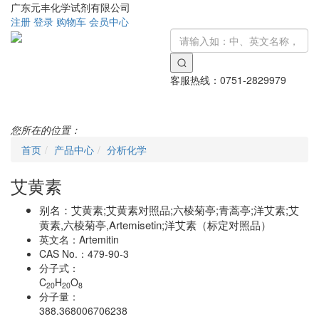
广东元丰化学试剂有限公司
注册
登录
购物车
会员中心
客服热线：
0751-2829979
Toggle
navigati
您所在的位置：
首页
产品中心
分析化学
艾黄素
别名：
艾黄素;艾黄素对照品;六棱菊亭;青蒿亭;洋艾素;艾
黄素,六棱菊亭,Artemisetin;洋艾素（标定对照品）
英文名：
Artemitin
CAS No.：
479-90-3
分子式：
C
H
O
20
20
8
分子量：
388.368006706238