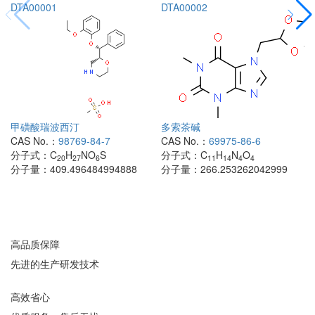
DTA00001
DTA00002
甲磺酸瑞波西汀
多索茶碱
CAS No.：
98769-84-7
CAS No.：
69975-86-6
分子式：
C
H
NO
S
分子式：
C
H
N
O
20
27
6
11
14
4
4
分子量：
409.496484994888
分子量：
266.253262042999
高品质保障
先进的生产研发技术
高效省心