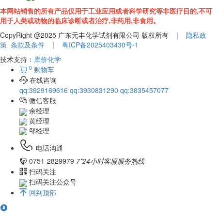
本网站销售的所有产品仅用于工业应用或者科学研究等非医疗目的,不可
用于人类或动物的临床诊断或者治疗,非药用,非食用。
CopyRight @2025 广东元丰化学试剂有限公司 版权所有 |
隐私政
策
条款及条件
|
粤ICP备2025403430号-1
技术支持：
库价化学
0
购物车
在线咨询
qq:3929169616
qq:3930831290
qq:3835457077
微信客服
余经理
黄经理
邹经理
电话沟通
0751-2829979
7*24小时客服服务热线
扫码关注
扫码关注公众号
回到顶部