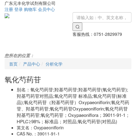
广东元丰化学试剂有限公司
注册
登录
购物车
会员中心
客服热线：
0751-2829979
Toggle
navigati
您所在的位置：
首页
产品中心
分析化学
氧化芍药苷
别名：
氧化芍药苷;羟基芍药苷;羟基芍药苷(氧化芍药苷);
羟基芍药苷对照品;氧化芍药苷 标准品;氧化芍药苷(标准
品);氧化芍药苷（羟基芍药苷）Oxypaeoniflorin;氧化芍药
苷、羟基芍药苷;氧化芍药苷Oxypaeoniflorin;氧化芍药苷
羟基芍药苷;氧化芍药苷；Oxypaeoniflora；39011-91-1；
HPLC≥98%；标准品；对照品;氧化芍药苷(对照品)
英文名：
Oxypaeoniflorin
CAS No.：
39011-91-1