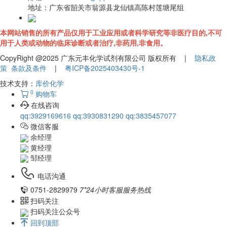
地址：
广东省韶关市翁源县龙仙镇高陈村莲塘尾组
本网站销售的所有产品仅用于工业应用或者科学研究等非医疗目的,不可
用于人类或动物的临床诊断或者治疗,非药用,非食用。
CopyRight @2025 广东元丰化学试剂有限公司 版权所有 |
隐私政
策
条款及条件
|
粤ICP备2025403430号-1
技术支持：
库价化学
0
购物车
在线咨询
qq:3929169616
qq:3930831290
qq:3835457077
微信客服
余经理
黄经理
邹经理
电话沟通
0751-2829979
7*24小时客服服务热线
扫码关注
扫码关注公众号
回到顶部