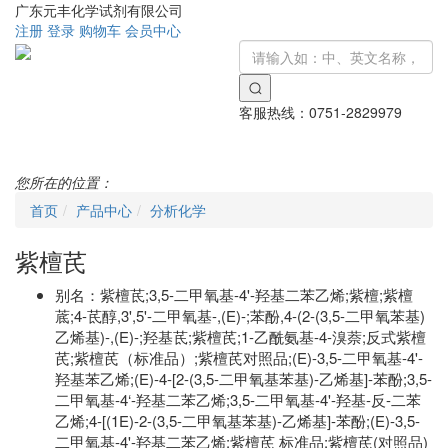
广东元丰化学试剂有限公司
注册
登录
购物车
会员中心
客服热线：
0751-2829979
Toggle
navigati
您所在的位置：
首页
产品中心
分析化学
紫檀芪
别名：
紫檀茋;3,5-二甲氧基-4'-羟基二苯乙烯;紫檀;紫檀
菧;4-茋醇,3',5'-二甲氧基-,(E)-;苯酚,4-(2-(3,5-二甲氧苯基)
乙烯基)-,(E)-;羟基茋;紫檀芪;1-乙酰氨基-4-溴萘;反式紫檀
芪;紫檀芪（标准品）;紫檀芪对照品;(E)-3,5-二甲氧基-4'-
羟基苯乙烯;(E)-4-[2-(3,5-二甲氧基苯基)-乙烯基]-苯酚;3,5-
二甲氧基-4‘-羟基二苯乙烯;3,5-二甲氧基-4'-羟基-反-二苯
乙烯;4-[(1E)-2-(3,5-二甲氧基苯基)-乙烯基]-苯酚;(E)-3,5-
二甲氧基-4'-羟基二苯乙烯;紫檀芪 标准品;紫檀芪(对照品)