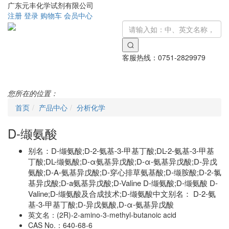
广东元丰化学试剂有限公司
注册
登录
购物车
会员中心
客服热线：
0751-2829979
Toggle
navigati
您所在的位置：
首页
产品中心
分析化学
D-缬氨酸
别名：
D-缬氨酸;D-2-氨基-3-甲基丁酸;DL-2-氨基-3-甲基
丁酸;DL-缬氨酸;D-α氨基异戊酸;D-α-氨基异戊酸;D-异戊
氨酸;D-A-氨基异戊酸;D-穿心排草氨基酸;D-缬胺酸;D-2-氯
基异戊酸;D-a氨基异戊酸;D-Valine D-缬氨酸;D-缬氨酸 D-
Valine;D-缬氨酸及合成技术;D-缬氨酸中文别名： D-2-氨
基-3-甲基丁酸;D-异戊氨酸,D-α-氨基异戊酸
英文名：
(2R)-2-amino-3-methyl-butanoic acid
CAS No.：
640-68-6