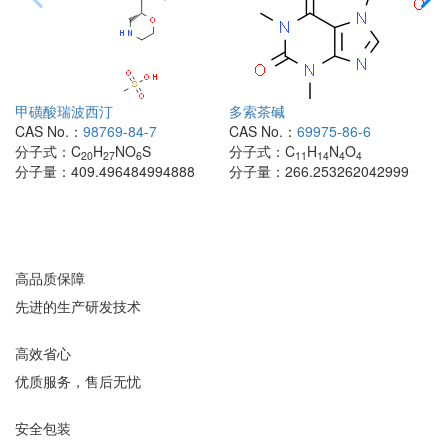
甲磺酸瑞波西汀
多索茶碱
CAS No.：
98769-84-7
CAS No.：
69975-86-6
分子式：
C
H
NO
S
分子式：
C
H
N
O
20
27
6
11
14
4
4
分子量：
409.496484994888
分子量：
266.253262042999
高品质保障
先进的生产研发技术
高效省心
优质服务，售后无忧
安全包装