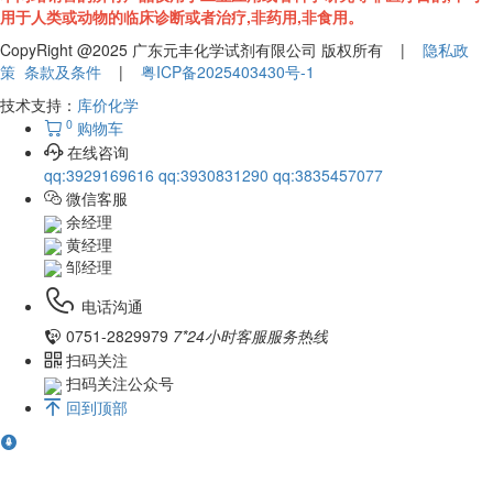
用于人类或动物的临床诊断或者治疗,非药用,非食用。
CopyRight @2025 广东元丰化学试剂有限公司 版权所有 |
隐私政
策
条款及条件
|
粤ICP备2025403430号-1
技术支持：
库价化学
0
购物车
在线咨询
qq:3929169616
qq:3930831290
qq:3835457077
微信客服
余经理
黄经理
邹经理
电话沟通
0751-2829979
7*24小时客服服务热线
扫码关注
扫码关注公众号
回到顶部