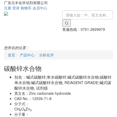
广东元丰化学试剂有限公司
注册
登录
购物车
会员中心
客服热线：
0751-2829979
Toggle
navigati
您所在的位置：
首页
产品中心
分析化学
碳酸锌水合物
别名：
碱式碳酸锌;单水碳酸锌;碱式碳酸锌水合物;碳酸锌
单水合物;碱式碳酸锌水合物, REAGENT GRADE;碱式碳
酸锌水合物, 试剂级
英文名：
Zinc carbonate hydroxide
CAS No.：
12539-71-8
分子式：
CH
O
Zn
6
8
3
分子量：